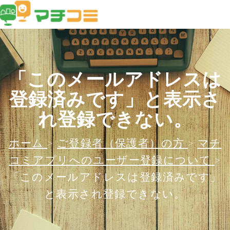
「このメールアドレスは
登録済みです」と表示さ
れ登録できない。
ホーム
>
ご登録者（保護者）の方
>
マチ
コミアプリへのユーザー登録について
>
「このメールアドレスは登録済みです」
と表示され登録できない。