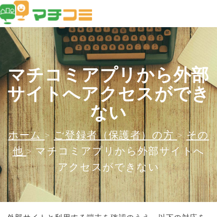
マチコミアプリから外部
サイトへアクセスができ
ない
ホーム
>
ご登録者（保護者）の方
>
その
他
>
マチコミアプリから外部サイトへ
アクセスができない