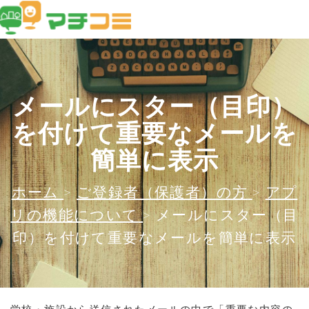
メールにスター（目印）
を付けて重要なメールを
簡単に表示
ホーム
>
ご登録者（保護者）の方
>
アプ
リの機能について
>
メールにスター（目
印）を付けて重要なメールを簡単に表示