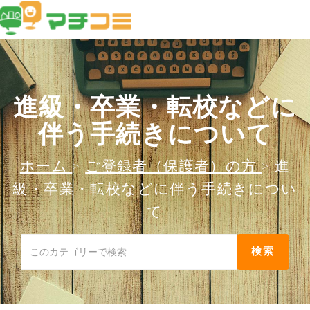
進級・卒業・転校などに
伴う手続きについて
ホーム
>
ご登録者（保護者）の方
>
進
級・卒業・転校などに伴う手続きについ
て