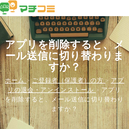
アプリを削除すると、メ
ール送信に切り替わりま
すか？
ホーム
>
ご登録者（保護者）の方
>
アプ
リの退会・アンインストール
>
アプリ
を削除すると、メール送信に切り替わり
ますか？